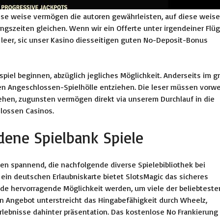
iese weise vermögen die autoren gewährleisten, auf diese weise
gszeiten gleichen. Wenn wir ein Offerte unter irgendeiner Flüg
l leer, sic unser Kasino diesseitigen guten No-Deposit-Bonus
piel beginnen, abzüglich jegliches Möglichkeit. Anderseits im gr
llen Angeschlossen-Spielhölle entziehen. Die leser müssen vorw
 gehen, zugunsten vermögen direkt via unserem Durchlauf in die
ossen Casinos.
dene Spielbank Spiele
en spannend, die nachfolgende diverse Spielebibliothek bei
ein deutschen Erlaubniskarte bietet SlotsMagic das sicheres
nde hervorragende Möglichkeit werden, um viele der beliebteste
in Angebot unterstreicht das Hingabefähigkeit durch Wheelz,
erlebnisse dahinter präsentation. Das kostenlose No Frankierung