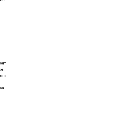
lsam
sei
esem
man