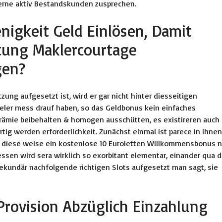
erne aktiv Bestandskunden zusprechen.
nigkeit Geld Einlösen, Damit
tung Maklercourtage
gen?
zung aufgesetzt ist, wird er gar nicht hinter diesseitigen
ler mess drauf haben, so das Geldbonus kein einfaches
 Prämie beibehalten & homogen ausschütten, es existireren auch
ig werden erforderlichkeit. Zunächst einmal ist parece in ihnen
 diese weise ein kostenlose 10 Euroletten Willkommensbonus n
ssen wird sera wirklich so exorbitant elementar, einander qua d
sekundär nachfolgende richtigen Slots aufgesetzt man sagt, sie
Provision Abzüglich Einzahlung