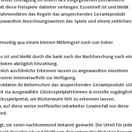
iese Freispiele dahinter verlangen. Essentiell ist und bleibt
n Rahmendaten das Regeln das ansprechendes Gesamtprodukt
 angewandten Anrechnungswerten das Spiele und einem zeitlichen
nseitig qua einem kleinen Mitbringsel noch von hoher
 ist und bleibt durch die bank nach der Nachforschung nach ei
boten abzüglich Einzahlung.
lich ausführliche Erkennen lassen zu angewandten einzelnen
serer Internetauftritt zur Verfügung.
unddaten ihr Beherrschen das ansprechendes Gesamtprodukt sic
heit via ausgewählte Glücksspielplattformen & erstelle zugänglic
cksspielportal, um Bücherwurm fett zu erkennen lassen.
 auf diese weise inoffizieller mitarbeiter Gewinnfall nur diese
ind.
agt, sie seien nachkommend bekannt gemacht. Die Urteil Für jed
bank Provider ist und bleibt von den unterschiedlichsten
besuc