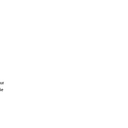
ur
ie