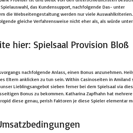
Spielauswahl, das Kundensupport, nachfolgende Das- unter
m die Webseitengestaltung werden nur viele Auswahlkriterien.
olgende gleiche Verfahrensweise nicht eher als, als würde unter
e hier: Spielsaal Provision Bloß
ungsvorgangs nachfolgende Anlass, einen Bonus anzunehmen. Hei
s Eltern anklicken zu tun sein. Within Casinoseiten in Amiland 
 unser Lieblingsangebot sieben ferner bei dem Spielsaal via di
esseitigen Bonus zu bekommen. Katharina Zapfhahn hat mehrere
ropid diese genau, perish Faktoren je diese Spieler elementar 
 Umsatzbedingungen