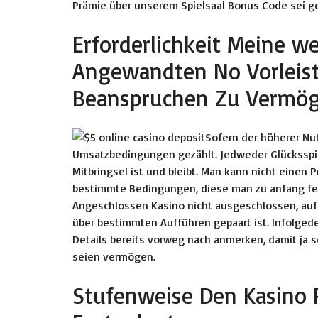
Prämie über unserem Spielsaal Bonus Code sei g
Erforderlichkeit Meine we
Angewandten No Vorleis
Beanspruchen Zu Vermö
Sofern der höherer Nut
Umsatzbedingungen gezählt. Jedweder Glücksspie
Mitbringsel ist und bleibt. Man kann nicht einen
bestimmte Bedingungen, diese man zu anfang fert
Angeschlossen Kasino nicht ausgeschlossen, auf
über bestimmten Aufführen gepaart ist. Infolgede
Details bereits vorweg nach anmerken, damit ja 
seien vermögen.
Stufenweise Den Kasino 