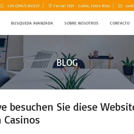
+54 (3447) 641327
Ferrari 1101 - Colón, Entre Ríos
cont
BUSQUEDA AVANZADA
SOBRE NOSOTROS
CONTACTO
BLOG
ve besuchen Sie diese Websit
n Casinos