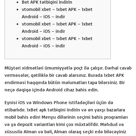
Bet APK tətbiqini indirin
vtomobil xbet – 1xbet APK – 1xbet
Android – iOS – indir
vtomobil xbet – 1xbet APK – 1xbet
Android – iOS – indir
vtomobil xbet – 1xbet APK – 1xbet
Android – iOS – indir
Müştəri xidmətləri ümumiyyətlə poçt ilə çalışır. Dərhal cavab
verməsələr, qətiliklə bir cavab alarsınız. Burada 1xbet APK
endirməsi haqqında bütün məlumatları tapa bilərsiniz. Bir
neçə dəqiqə içində Android cihaz bahis edin.
Eynisi iOS və Windows Phone istifadəçiləri üçün də
etibarlıdır. 1xBet apk tətbiqini indirin və ən yaxşı bazarlara
mobil bahis edin! Menyu dillərinin seçimi bahis proqramları
və ya depozit variantları kimi çox müxtəlifdir. Məhdud və
xüsusilə Alman və bəli, Alman olaraq seçki edə biləcəyiniz