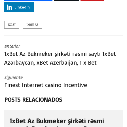
LinkedIn
1XBET
1XBET AZ
anterior
1xBet Az Bukmeker şirkəti rəsmi saytı 1xBet
Azərbaycan, xBet Azerbaijan, 1 x Bet
siguiente
Finest Internet casino Incentive
POSTS RELACIONADOS
1xBet Az Bukmeker şirkəti rəsmi