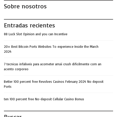
Sobre nosotros
Entradas recientes
88 Luck Slot Opinion and you can Incentive
20+ Best Bitcoin Ports Websites To experience Inside the March
2024
7 tecnicas infaliveis para acometer arruii crush dificilmente com an
acento corporeo
Better 100 percent free Revolves Casinos February 2024 No deposit
Ports
ten 100 percent free No-deposit Cellular Casino Bonus
Buscar