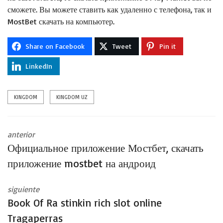
сможете. Вы можете ставить как удаленно с телефона, так и
MostBet скачать на компьютер.
Share on Facebook
Tweet
Pin it
LinkedIn
KINGDOM
KINGDOM UZ
anterior
Официальное приложение Мостбет, скачать
приложение mostbet на андроид
siguiente
Book Of Ra stinkin rich slot online
Tragaperras