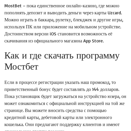
MostBet – пока единственное онлайн-казино, где можно
пополнять депозит и выводить деньги через карты Uzcard.
Можно играть в баккара, рулетку, блекджек и другие игры,
используя ПК или приложение на мобильном устройстве.
Достоинством версии iOS становится возможность её
скачивания из официального магазина App Store.
Как и где скачать программу
Мостбет
Если в процессе регистрации указать наш промокод, то
приветственный бонус будет составлять до 144 долларов.
Пока установщик будет загружаться на устройство юзера, он
может ознакомиться с официальной инструкцией на той же
странице. Вы можете вносить средства с помощью
кредитной карты, дебетовой карты или электронного
кошелька. Они предлагают поддержку клиентов и имеют