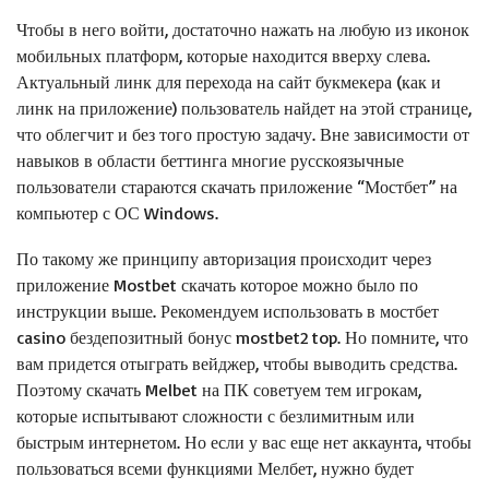
Чтобы в него войти, достаточно нажать на любую из иконок
мобильных платформ, которые находится вверху слева.
Актуальный линк для перехода на сайт букмекера (как и
линк на приложение) пользователь найдет на этой странице,
что облегчит и без того простую задачу. Вне зависимости от
навыков в области беттинга многие русскоязычные
пользователи стараются скачать приложение “Мостбет” на
компьютер с ОС Windows.
По такому же принципу авторизация происходит через
приложение Mostbet скачать которое можно было по
инструкции выше. Рекомендуем использовать в мостбет
casino бездепозитный бонус mostbet2 top. Но помните, что
вам придется отыграть вейджер, чтобы выводить средства.
Поэтому скачать Melbet на ПК советуем тем игрокам,
которые испытывают сложности с безлимитным или
быстрым интернетом. Но если у вас еще нет аккаунта, чтобы
пользоваться всеми функциями Мелбет, нужно будет