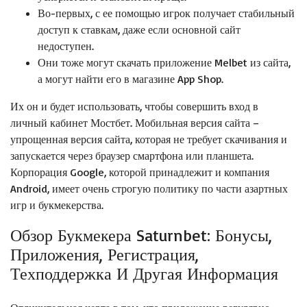
Во-первых, с ее помощью игрок получает стабильный
доступ к ставкам, даже если основной сайт
недоступен.
Они тоже могут скачать приложение Melbet из сайта,
а могут найти его в магазине App Shop.
Их он и будет использовать, чтобы совершить вход в
личный кабинет Мостбет. Мобильная версия сайта –
упрощенная версия сайта, которая не требует скачивания и
запускается через браузер смартфона или планшета.
Корпорация Google, которой принадлежит и компания
Android, имеет очень строгую политику по части азартных
игр и букмекерства.
Обзор Букмекера Saturnbet: Бонусы,
Приложения, Регистрация,
Техподдержка И Другая Информация