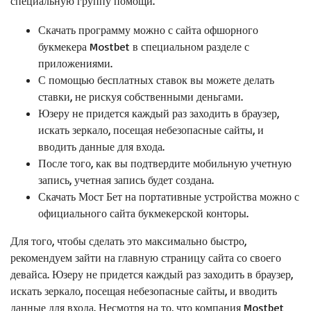
специальную группу помощи.
Скачать программу можно с сайта офшорного
букмекера Mostbet в специальном разделе с
приложениями.
С помощью бесплатных ставок вы можете делать
ставки, не рискуя собственными деньгами.
Юзеру не придется каждый раз заходить в браузер,
искать зеркало, посещая небезопасные сайты, и
вводить данные для входа.
После того, как вы подтвердите мобильную учетную
запись, учетная запись будет создана.
Скачать Мост Бет на портативные устройства можно с
официального сайта букмекерской конторы.
Для того, чтобы сделать это максимально быстро,
рекомендуем зайти на главную страницу сайта со своего
девайса. Юзеру не придется каждый раз заходить в браузер,
искать зеркало, посещая небезопасные сайты, и вводить
данные для входа. Несмотря на то, что компания Mostbet