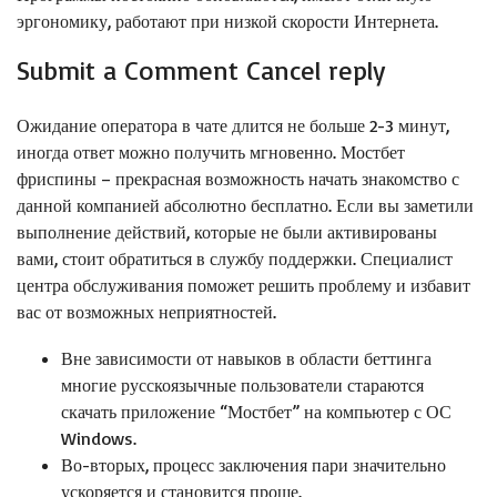
эргономику, работают при низкой скорости Интернета.
Submit a Comment Cancel reply
Ожидание оператора в чате длится не больше 2-3 минут,
иногда ответ можно получить мгновенно. Мостбет
фриспины – прекрасная возможность начать знакомство с
данной компанией абсолютно бесплатно. Если вы заметили
выполнение действий, которые не были активированы
вами, стоит обратиться в службу поддержки. Специалист
центра обслуживания поможет решить проблему и избавит
вас от возможных неприятностей.
Вне зависимости от навыков в области беттинга
многие русскоязычные пользователи стараются
скачать приложение “Мостбет” на компьютер с ОС
Windows.
Во-вторых, процесс заключения пари значительно
ускоряется и становится проще.