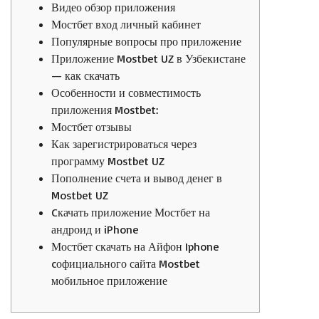
Видео обзор приложения
Мостбет вход личный кабинет
Популярные вопросы про приложение
Приложение Mostbet UZ в Узбекистане
— как скачать
Особенности и совместимость
приложения Mostbet:
Мостбет отзывы
Как зарегистрироваться через
программу Mostbet UZ
Пополнение счета и вывод денег в
Mostbet UZ
Cкачать приложение Мостбет на
андроид и iPhone
Мостбет скачать на Айфон Iphone
cофициального сайта Mostbet
мобильное приложение