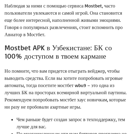
Наблюдая за ними с помощью сервиса Mostbet, часто
пользователи увлекаются и самой игрой. Она становится
еще более интересной, наполненной живыми эмоциями.
Говоря о популярных развлечениях, стоит вспомнить про
Авиатор в Мостбет.
Mostbet APK в Узбекистане: БК со
100% доступом в твоем кармане
Но помните, что вам придется отыграть вейджер, чтобы
выводить средства. Если вы хотите попробовать игровые
автоматы, тогда посетите мостбет wbu9 – это одна из
лучших БК на просторах всемирной виртуальной паутины.
Рекомендуем попробовать мостбет хаус новичкам, которые
ни разу не пробовали азартные игры.
Чем раньше будет создан запрос в техподдержку, тем
лучше для вас.
По многочисленным отзывам бетторов программа не