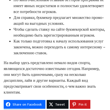
имеет явных недостатков и полностью удовлетворяет
все потребности игроков.
Для справки, букмекер предлагает множество промо-
акций на выгодных условиях.
Чтобы сделать ставку на сайте букмекерской конторы,
необходимо быть зарегистрированным игроком.
Как только подготовка к началу использования услуг
закончена, можно переходить к самому интересному –
заключению ставок.
На выбор здесь представлено немало видов спорта,
являющихся достаточно известными сегодня. Например,
они могут быть одиночными, сразу на несколько
дисциплин, лайв и другие варианты. Каждый вид
предусматривает свои особенности, о чем важно знать
клиентам.
Share on Facebook
Tweet
Pin it