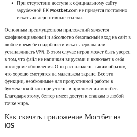
При отсутствии доступа к официальному сайту
зарубежной БК Mostbet.com не придется постоянно
искать альтернативные ссылки.
Основным преимуществом приложений является
конфиденциальный и абсолютно безопасный вход на сайт в
любое время без надобности искать зеркала или
устанавливать VPN. В этом случае игрок может быть уверен
в том, что файл не напичкан вирусами и включает в себя
последние обновления. Они расположены таким образом,
что хорошо смотрятся на маленьком экране. Все эти
функции, необходимые для продуктивной работы в
букмекерской конторе учтены в приложении мостбет.
Благодаря этому, беттер имеет доступ к ставкам в любой
точке мира.
Как скачать приложение Мостбет на
iOS