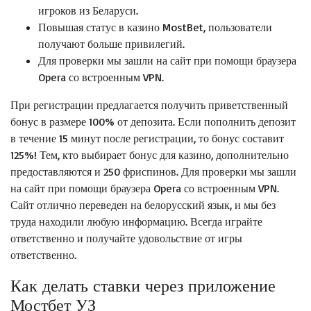
игроков из Беларуси.
Повышая статус в казино MostBet, пользователи
получают больше привилегий.
Для проверки мы зашли на сайт при помощи браузера
Opera со встроенным VPN.
При регистрации предлагается получить приветственный
бонус в размере 100% от депозита. Если пополнить депозит
в течение 15 минут после регистрации, то бонус составит
125%! Тем, кто выбирает бонус для казино, дополнительно
предоставляются и 250 фриспинов. Для проверки мы зашли
на сайт при помощи браузера Opera со встроенным VPN.
Сайт отлично переведен на белорусский язык, и мы без
труда находили любую информацию. Всегда играйте
ответственно и получайте удовольствие от игры
ответственно.
Как делать ставки через приложение
Мостбет УЗ