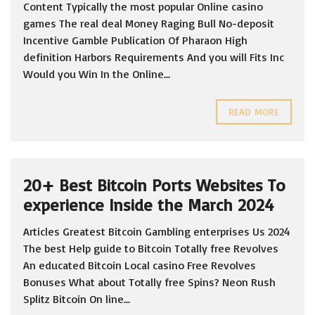
Content Typically the most popular Online casino
games The real deal Money Raging Bull No-deposit
Incentive Gamble Publication Of Pharaon High
definition Harbors Requirements And you will Fits Inc
Would you Win In the Online...
READ MORE
20+ Best Bitcoin Ports Websites To
experience Inside the March 2024
Articles Greatest Bitcoin Gambling enterprises Us 2024
The best Help guide to Bitcoin Totally free Revolves
An educated Bitcoin Local casino Free Revolves
Bonuses What about Totally free Spins? Neon Rush
Splitz Bitcoin On line...