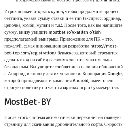
Игрок должен открыть купон, чтобы продолжить процесс
беттинга, указав сумму ставки и ее тип (экспресс, ординар,
цепочка, комби, мульти и т.д.). После того, как вы напишите
сумму, внизу увидите mostbet ro’yxatdan o’tish
предполагаемый выигрыш. Приложение для ПК – это,
пожалуй, самая инновационная разработка
https://most-
bet-top.com/registration/
букмекера, который стремится
сделать вход на сайт для своих клиентов максимально
безопасным. Вы увидите сообщение о наличии обновлений
в Андроид и кнопку для их установки. Корпорация Google,
которой принадлежит и компания Android, имеет очень
строгую политику по части азартных игр и букмекерства.
MostBet-BY
После этого система автоматически перекинет на главную
страницу для скачивания дополнительного софта. Скорость