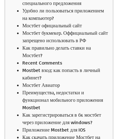
специального предложения
Удобно ли пользоваться приложением
на компьютер?
Мостбет официальный сайт
Мостбет букмекер. Оффициальный сайт
запрещено использовать в РФ
Как правильно делать ставки на
Мостбет?
Recent Comments
Mostbet вход: как попасть в личный
кабинет?
Мостбет Авиатор
Преимущества, недостатки и
функционал мобильного приложения
Mostbet
Как зарегистрироваться в бк мостбет
через приложение для windows?
Приложение Mostbet для IOS
Как скачать приложение Мостбет на