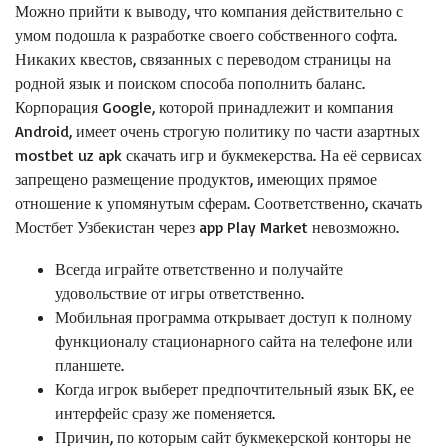
Можно прийти к выводу, что компания действительно с
умом подошла к разработке своего собственного софта.
Никаких квестов, связанных с переводом страницы на
родной язык и поиском способа пополнить баланс.
Корпорация Google, которой принадлежит и компания
Android, имеет очень строгую политику по части азартных
mostbet uz apk скачать игр и букмекерства. На её сервисах
запрещено размещение продуктов, имеющих прямое
отношение к упомянутым сферам. Соответственно, скачать
Мостбет Узбекистан через app Play Market невозможно.
Всегда играйте ответственно и получайте
удовольствие от игры ответственно.
Мобильная программа открывает доступ к полному
функционалу стационарного сайта на телефоне или
планшете.
Когда игрок выберет предпочтительный язык БК, ее
интерфейс сразу же поменяется.
Причин, по которым сайт букмекерской конторы не