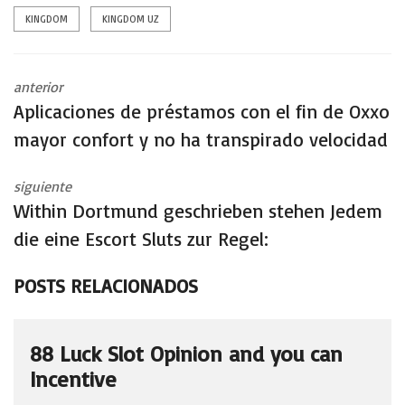
KINGDOM
KINGDOM UZ
anterior
Aplicaciones de préstamos con el fin de Oxxo
mayor confort y no ha transpirado velocidad
siguiente
Within Dortmund geschrieben stehen Jedem
die eine Escort Sluts zur Regel:
POSTS RELACIONADOS
88 Luck Slot Opinion and you can
Incentive