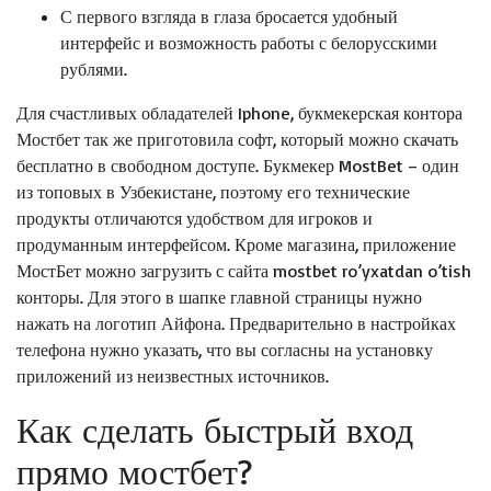
С первого взгляда в глаза бросается удобный
интерфейс и возможность работы с белорусскими
рублями.
Для счастливых обладателей Iphone, букмекерская контора
Мостбет так же приготовила софт, который можно скачать
бесплатно в свободном доступе. Букмекер MostBet – один
из топовых в Узбекистане, поэтому его технические
продукты отличаются удобством для игроков и
продуманным интерфейсом. Кроме магазина, приложение
МостБет можно загрузить с сайта mostbet ro’yxatdan o’tish
конторы. Для этого в шапке главной страницы нужно
нажать на логотип Айфона. Предварительно в настройках
телефона нужно указать, что вы согласны на установку
приложений из неизвестных источников.
Как сделать быстрый вход
прямо мостбет?