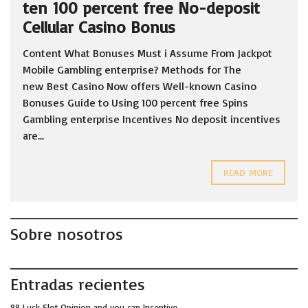
ten 100 percent free No-deposit
Cellular Casino Bonus
Content What Bonuses Must i Assume From Jackpot
Mobile Gambling enterprise? Methods for The
new Best Casino Now offers Well-known Casino
Bonuses Guide to Using 100 percent free Spins
Gambling enterprise Incentives No deposit incentives
are...
READ MORE
Sobre nosotros
Entradas recientes
88 Luck Slot Opinion and you can Incentive