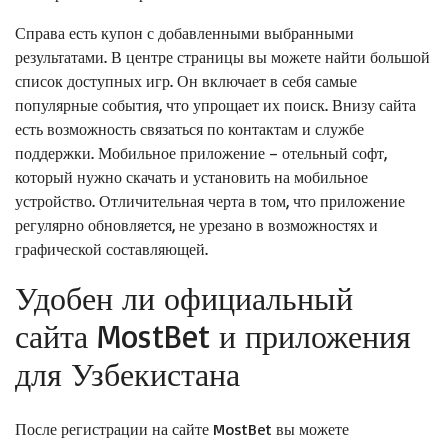
Справа есть купон с добавленными выбранными
результатами. В центре страницы вы можете найти большой
список доступных игр. Он включает в себя самые
популярные события, что упрощает их поиск. Внизу сайта
есть возможность связаться по контактам и службе
поддержки. Мобильное приложение – отельный софт,
который нужно скачать и установить на мобильное
устройство. Отличительная черта в том, что приложение
регулярно обновляется, не урезано в возможностях и
графической составляющей.
Удобен ли официальный
сайта MostBet и приложения
для Узбекистана
После регистрации на сайте MostBet вы можете