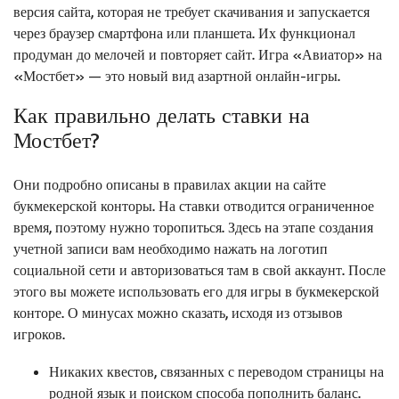
версия сайта, которая не требует скачивания и запускается
через браузер смартфона или планшета. Их функционал
продуман до мелочей и повторяет сайт. Игра «Авиатор» на
«Мостбет» — это новый вид азартной онлайн-игры.
Как правильно делать ставки на
Мостбет?
Они подробно описаны в правилах акции на сайте
букмекерской конторы. На ставки отводится ограниченное
время, поэтому нужно торопиться. Здесь на этапе создания
учетной записи вам необходимо нажать на логотип
социальной сети и авторизоваться там в свой аккаунт. После
этого вы можете использовать его для игры в букмекерской
конторе. О минусах можно сказать, исходя из отзывов
игроков.
Никаких квестов, связанных с переводом страницы на
родной язык и поиском способа пополнить баланс.