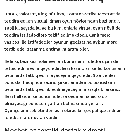
Dota 2, Valorant, King of Glory, Counter-Strike MostBetdə
təqdim edilən virtual idman oyun növlərindən bəziləridir.
Təbii ki, saytda bu və bu kimi onlarla virtual oyun növü də
təqdim istifadəçilərə təklif edilməkdədir. Canlı mərc
vasitəsi ilə istifadəçilər oyunun gedişatına uyğun mərc
tərtib edə, qazanma ehtimalını artıra bilər.
Belə ki, bəzi kazinolar verilən bonusların ruletka üçün də
tətbiq edilməsini qeyd edir, bəzi kazinolar isə bu bonusların
oyunlarda tətbiq edilməyəcəyini qeyd edir. Sizə verilən
bonuslar haqqında kazino şirkətlərindən bu bonusların
oyunlarda tətbiq edilib edilməyəcəyini maraqla bilərsiniz.
Bəzi hallarda isə bunun ruletka oyunlarına aid olub
olmayacağı bonusun şərtləri bölməsində yer alır.
Oyunçuların təbiətindən asılı olaraq bir çox pul qazandıran
ruletka mərc növləri vardır.
Mosbet az texniki dəstək xidməti