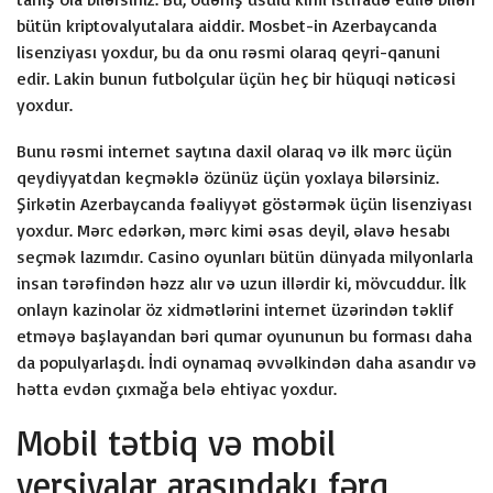
bütün kriptovalyutalara aiddir. Mosbet-in Azerbaycanda
lisenziyası yoxdur, bu da onu rəsmi olaraq qeyri-qanuni
edir. Lakin bunun futbolçular üçün heç bir hüquqi nəticəsi
yoxdur.
Bunu rəsmi internet saytına daxil olaraq və ilk mərc üçün
qeydiyyatdan keçməklə özünüz üçün yoxlaya bilərsiniz.
Şirkətin Azerbaycanda fəaliyyət göstərmək üçün lisenziyası
yoxdur. Mərc edərkən, mərc kimi əsas deyil, əlavə hesabı
seçmək lazımdır. Casino oyunları bütün dünyada milyonlarla
insan tərəfindən həzz alır və uzun illərdir ki, mövcuddur. İlk
onlayn kazinolar öz xidmətlərini internet üzərindən təklif
etməyə başlayandan bəri qumar oyununun bu forması daha
da populyarlaşdı. İndi oynamaq əvvəlkindən daha asandır və
hətta evdən çıxmağa belə ehtiyac yoxdur.
Mobil tətbiq və mobil
versiyalar arasındakı fərq