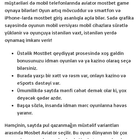
müştəriləri də mobil telefonlarında aviator mostbet game
oynaya bilərlər! Oyun artıq mövcuddur və smartfon və
iPhone-larda
mostbet giriş
asanlıqla açıla bilər. Sadə qrafika
sayəsində oyunun mobil versiyası mobil cihazlara sürətlə
yüklənir və oyunçuya istənilən vaxt, istənilən yerdə
oynamaq imkanı verir!
Üstəlik MostBet qeydiyyat prosesində xoş gəldin
bonusunuzu idman oyunları və ya kazino olaraq seçə
bilərsiniz.
Burada yaxşı bir xətt və rəsm var, onlayn kazino və
eSports dəstəyi var.
Ümumilikdə saytda mənfi cəhət demək olar ki, yox
deyəcək qədər azdır.
Başqa sözlə, insanda idman mərc oyunlarına həvəs
yaranır.
Həmçinin, saytda pul qazanmağın müxtəlif variantları
arasında Mosbet Aviator seçilir. Bu oyun dünyanın bir çox