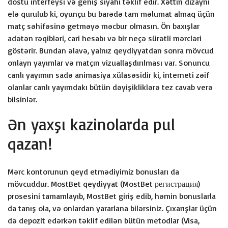
dostu interfeysi və geniş siyahı təklif edir. Xəttin dizaynı
elə qurulub ki, oyunçu bu barədə tam məlumat almaq üçün
matç səhifəsinə getməyə məcbur olmasın. Ön baxışlar
adətən rəqibləri, cari hesabı və bir neçə sürətli mərcləri
göstərir. Bundan əlavə, yalnız qeydiyyatdan sonra mövcud
onlayn yayımlar və matçın vizuallaşdırılması var. Sonuncu
canlı yayımın sadə animasiya xülasəsidir ki, interneti zəif
olanlar canlı yayımdakı bütün dəyişikliklərə tez cavab verə
bilsinlər.
Ən yaxşı kazinolarda pul
qazan!
Mərc kontorunun qeyd etmədiyimiz bonusları da
mövcuddur. MostBet qeydiyyat (MostBet регистрация)
prosesini tamamlayıb, MostBet giriş edib, həmin bonuslarla
da tanış ola, və onlardan yararlana bilərsiniz. Çıxarışlar üçün
də depozit edərkən təklif edilən bütün metodlar (Visa,