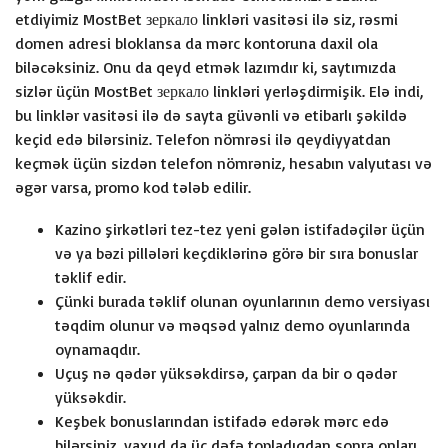
etdiyimiz MostBet зеркало linkləri vasitəsi ilə siz, rəsmi
domen adresi bloklansa da mərc kontoruna daxil ola
biləcəksiniz. Onu da qeyd etmək lazımdır ki, saytımızda
sizlər üçün MostBet зеркало linkləri yerləşdirmişik. Elə indi,
bu linklər vasitəsi ilə də sayta güvənli və etibarlı şəkildə
keçid edə bilərsiniz. Telefon nömrəsi ilə qeydiyyatdan
keçmək üçün sizdən telefon nömrəniz, hesabın valyutası və
əgər varsa, promo kod tələb edilir.
Kazino şirkətləri tez-tez yeni gələn istifadəçilər üçün
və ya bəzi pillələri keçdiklərinə görə bir sıra bonuslar
təklif edir.
Çünki burada təklif olunan oyunlarının demo versiyası
təqdim olunur və məqsəd yalnız demo oyunlarında
oynamaqdır.
Uçuş nə qədər yüksəkdirsə, çarpan da bir o qədər
yüksəkdir.
Keşbek bonuslarından istifadə edərək mərc edə
bilərsiniz, yaxud da üç dəfə topladıqdan sonra onları