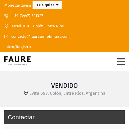
Cualquier
Moneda/divisa
+54 (3447) 641327
Ferrari 1101 - Colón, Entre Ríos
contacto@faureinmobiliaria.com
Inicio/Registro
VENDIDO
Evita 697, Colón, Entre Ríos, Argentina
Contactar