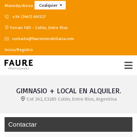
Cualquier
Moneda/divisa
+54 (3447) 641327
Ferrari 1101 - Colón, Entre Ríos
contacto@faureinmobiliaria.com
Inicio/Registro
GIMNASIO + LOCAL EN ALQUILER.
Cot 242, E3285 Colón, Entre Ríos, Argentina
Contactar