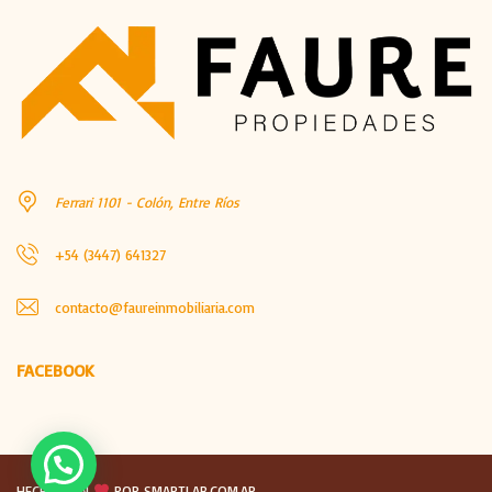
Ferrari 1101 - Colón, Entre Ríos
+54 (3447) 641327
contacto@faureinmobiliaria.com
FACEBOOK
HECHO CON
POR SMARTLAB.COM.AR